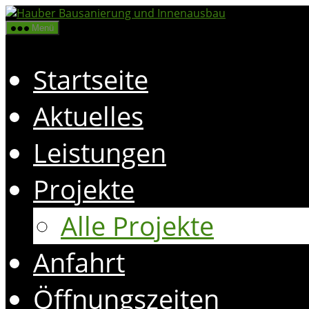
Zum
Hauber
Bausanierung
Inhalt
Menü
und
springen
Innenausbau
Startseite
Aktuelles
Leistungen
Projekte
Alle Projekte
Anfahrt
Öffnungszeiten